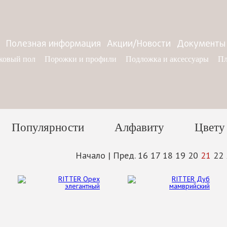
Полезная информация
Акции/Новости
Документы
ковый пол
Порожки и профили
Подложка и аксессуары
Пл
Популярности
Алфавиту
Цвету
Начало
|
Пред.
16
17
18
19
20
21
22