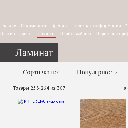
Главная
О компании
Бренды
Полезная информация
А
Паркетная доска
Ламинат
Пробковый пол
Порожки и про
Ламинат
Сортивка по:
Популярности
Товары 253-264 из 307
На