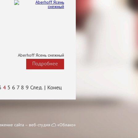
Aberhoff Ясень снежный
Подробнее
3
4
5
6
7
8
9
След.
|
Конец
ижение сайта – веб-студия
«Облако»