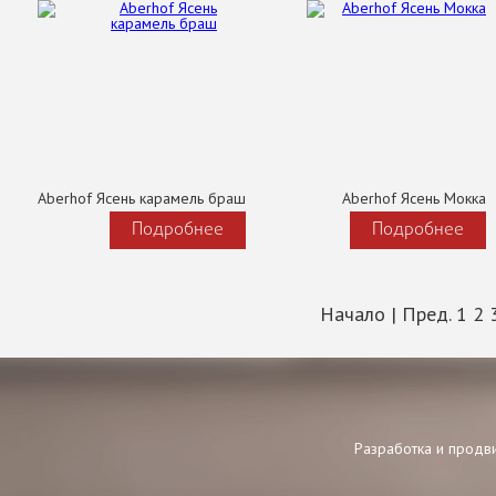
Aberhof Ясень карамель браш
Aberhof Ясень Мокка
Подробнее
Подробнее
Начало
|
Пред.
1
2
Разработка и продв