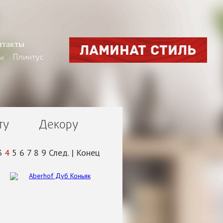
нтакты
ЛАМИНАТ СТИЛЬ
ы
Плинтус
ту
Декору
3
4
5
6
7
8
9
След.
|
Конец